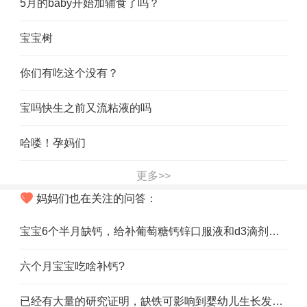
5月的baby开始加辅食了吗？
宝宝树
你们有吃这个没有？
宝吗快生之前又流粘液的吗
哈喽！孕妈们
更多>>
妈妈们也在关注的问答：
宝宝6个半月缺钙，给补葡萄糖钙锌口服液和d3滴剂，应该怎么吃，可以同时吃吗
六个月宝宝吃啥补钙?
已经有大量的研究证明，缺铁可影响到婴幼儿生长发育，想要宝宝健康成长，怎样给宝宝补铁比较合适，听说爱尔兰原装进口的贝因美红爱奶粉可以非常高效的帮助宝宝补铁，靠谱吗