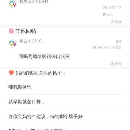
树友u12210941
2014-02-26
IP未知
举报
其他回帖
树友u12210...
2楼
2014-02-26 IP未知
我喝葡萄糖酸钙锌口服液
举报
妈妈们也在关注的帖子：
哺乳期补钙
从孕期就各种补，
各位宝妈给个建议，锌钙哪个牌子好