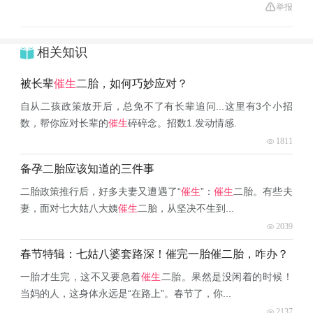
举报
相关知识
被长辈
催生
二胎，如何巧妙应对？
自从二孩政策放开后，总免不了有长辈追问...这里有3个小招
数，帮你应对长辈的
催生
碎碎念。招数1.发动情感.
1811
备孕二胎应该知道的三件事
二胎政策推行后，好多夫妻又遭遇了“
催生
”：
催生
二胎。有些夫
妻，面对七大姑八大姨
催生
二胎，从坚决不生到...
2039
春节特辑：七姑八婆套路深！催完一胎催二胎，咋办？
一胎才生完，这不又要急着
催生
二胎。果然是没闲着的时候！
当妈的人，这身体永远是“在路上”。春节了，你...
2137