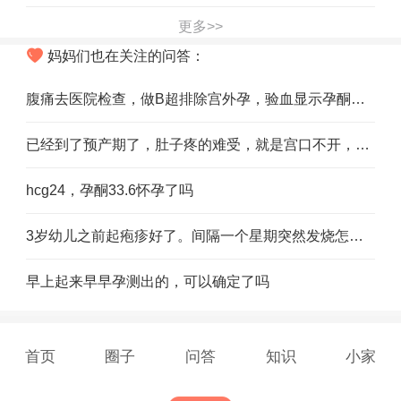
更多>>
妈妈们也在关注的问答：
腹痛去医院检查，做B超排除宫外孕，验血显示孕酮偏底一点，医生开了黄体酮胶囊，要不要吃呢
已经到了预产期了，肚子疼的难受，就是宫口不开，羊水也没破，怎么熬
hcg24，孕酮33.6怀孕了吗
3岁幼儿之前起疱疹好了。间隔一个星期突然发烧怎么回事
早上起来早早孕测出的，可以确定了吗
首页
圈子
问答
知识
小家