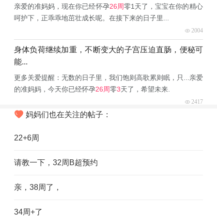
亲爱的准妈妈，现在你已经怀孕
26周
零1天了，宝宝在你的精心
呵护下，正乖乖地茁壮成长呢。在接下来的日子里...
2004
身体负荷继续加重，不断变大的子宫压迫直肠，便秘可
能...
更多关爱提醒：无数的日子里，我们饱则高歌累则眠，只...亲爱
的准妈妈，今天你已经怀孕
26周
零
3
天了，希望未来.
2417
妈妈们也在关注的帖子：
22+6周
请教一下，32周B超预约
亲，38周了，
34周+了