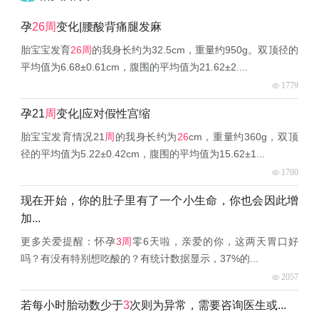
孕
26周
变化|腰酸背痛腿发麻
胎宝宝发育
26周
的我身长约为32.5cm，重量约950g。双顶径的
平均值为6.68±0.61cm，腹围的平均值为21.62±2....
1779
孕21
周
变化|应对假性宫缩
胎宝宝发育情况21
周
的我身长约为
26
cm，重量约360g，双顶
径的平均值为5.22±0.42cm，腹围的平均值为15.62±1...
1700
现在开始，你的肚子里有了一个小生命，你也会因此增
加...
更多关爱提醒：怀孕
3周
零6天啦，亲爱的你，这两天胃口好
吗？有没有特别想吃酸的？有统计数据显示，37%的...
2057
若每小时胎动数少于
3
次则为异常，需要咨询医生或...