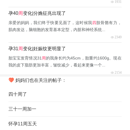
1931
孕40
周
变化|分娩征兆出现了
亲爱的妈妈，我们终于快要见面了，这时候我
四
肢骨骼有力，
肌肉发达，脑细胞的发育基本定型，内脏和神经系统...
2349
孕31
周
变化|妊娠纹更明显了
胎宝宝发育情况31
周
的我身长约为45cm，胎重约1600g。现在
我的皮下脂肪更加丰富，皱纹减少，看起来更像一个...
2154
妈妈们也在关注的帖子：
四十周了
三十一周加一
怀孕11周五天