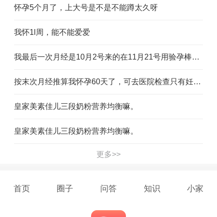
怀孕5个月了，上大号是不是不能蹲太久呀
我怀1l周，能不能爱爱
我最后一次月经是10月2号来的在11月21号用验孕棒检测出两条杠，那这怎么算周期呢
按末次月经推算我怀孕60天了，可去医院检查只有妊娠囊没有卵黄囊，孕酮特低，大夫说流产面大。可这一周这个囊居然长了，我还是抱有一丝希望开了补孕酮的药，孩子能保住吗
皇家美素佳儿三段奶粉营养均衡嘛。
皇家美素佳儿三段奶粉营养均衡嘛。
更多>>
首页
圈子
问答
知识
小家