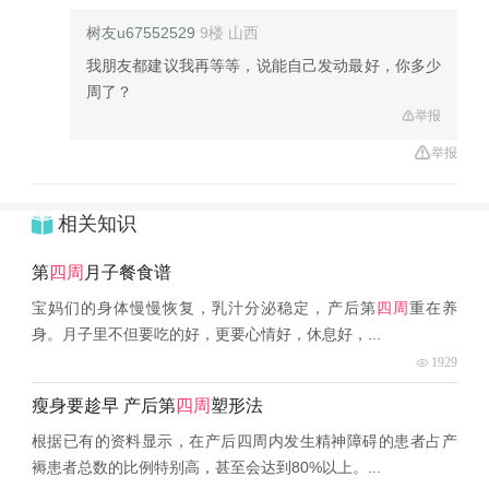
树友u67552529
9楼
山西
我朋友都建议我再等等，说能自己发动最好，你多少
周了？
举报
举报
相关知识
第
四周
月子餐食谱
宝妈们的身体慢慢恢复，乳汁分泌稳定，产后第
四周
重在养
身。月子里不但要吃的好，更要心情好，休息好，...
1929
瘦身要趁早 产后第
四周
塑形法
根据已有的资料显示，在产后四周内发生精神障碍的患者占产
褥患者总数的比例特别高，甚至会达到80%以上。...