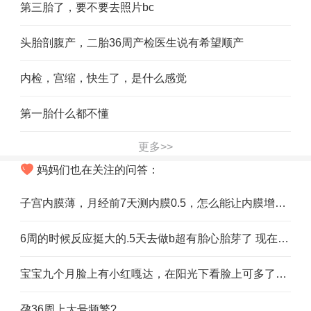
第三胎了，要不要去照片bc
头胎剖腹产，二胎36周产检医生说有希望顺产
内检，宫缩，快生了，是什么感觉
第一胎什么都不懂
更多>>
妈妈们也在关注的问答：
子宫内膜薄，月经前7天测内膜0.5，怎么能让内膜增厚，达到健康状态
6周的时候反应挺大的.5天去做b超有胎心胎芽了 现在9周多没啥大反应 开始很会吃了，啥情况
宝宝九个月脸上有小红嘎达，在阳光下看脸上可多了，但是不是红色的，没有颜色的，正常下看不出来，照阳光看能看出来，脸上还有明显的小红嘎达，估计刚开始是没有颜色，后来
孕36周上大号频繁?