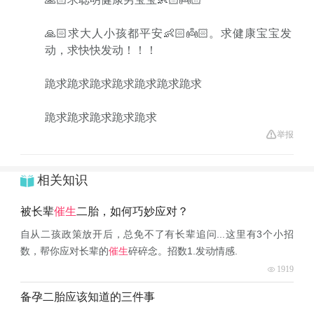
🙏🏻求大人小孩都平安👶🏻👼🏻。求健康宝宝发
动，求快快发动！！！
跪求跪求跪求跪求跪求跪求跪求
跪求跪求跪求跪求跪求
举报
相关知识
被长辈
催生
二胎，如何巧妙应对？
自从二孩政策放开后，总免不了有长辈追问...这里有3个小招
数，帮你应对长辈的
催生
碎碎念。招数1.发动情感.
1919
备孕二胎应该知道的三件事