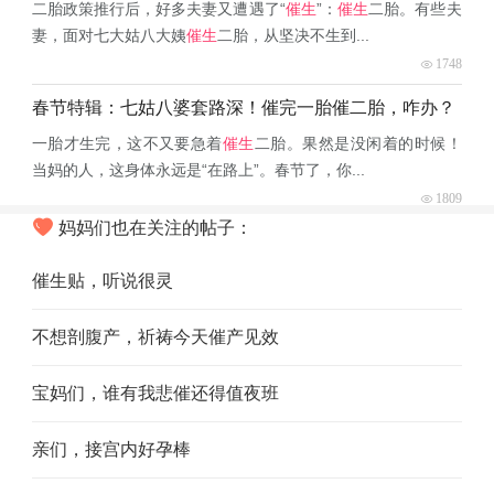
二胎政策推行后，好多夫妻又遭遇了“
催生
”：
催生
二胎。有些夫
妻，面对七大姑八大姨
催生
二胎，从坚决不生到...
1748
春节特辑：七姑八婆套路深！催完一胎催二胎，咋办？
一胎才生完，这不又要急着
催生
二胎。果然是没闲着的时候！
当妈的人，这身体永远是“在路上”。春节了，你...
1809
妈妈们也在关注的帖子：
催生贴，听说很灵
不想剖腹产，祈祷今天催产见效
宝妈们，谁有我悲催还得值夜班
亲们，接宫内好孕棒