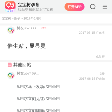
宝宝树孕育
打开APP
找母婴知识就上宝宝树
宝宝树
>
圈子
>
2017年6月同
树友u57333...
楼主
2017-06-15 广东省
催生贴，显显灵
举报
其他回帖
树友u57469...
3楼
2017-06-15 IP未知
🙏🏻求马上发动👶🏻👼🏻
🙏🏻求立刻见红👶🏻👼🏻
🙏🏻求立刻阵痛👶🏻👼🏻