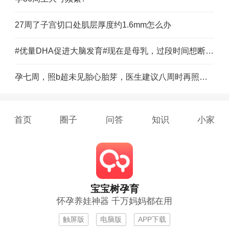
27周了子宫切口处肌层厚度约1.6mm怎么办
#优量DHA促进大脑发育#现在是母乳，过段时间想断奶，想给宝宝选择一款接近母乳的奶粉，有吗，
孕七周，照b超未见胎心胎芽，医生建议八周时再照一次，再没有就流了，我该再等等吗
首页
圈子
问答
知识
小家
宝宝树孕育
怀孕养娃神器 千万妈妈都在用
触屏版
电脑版
APP下载