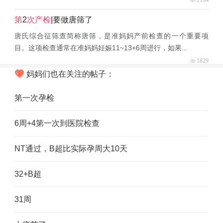
第
2
次产检
|要做唐筛了
唐氏综合征筛查简称唐筛，是准妈妈产前检查的一个重要项
目。这项检查通常在准妈妈妊娠11~13+6周进行，如果...
1829
妈妈们也在关注的帖子：
第一次孕检
6周+4第一次到医院检查
NT通过，B超比实际孕周大10天
32+B超
31周