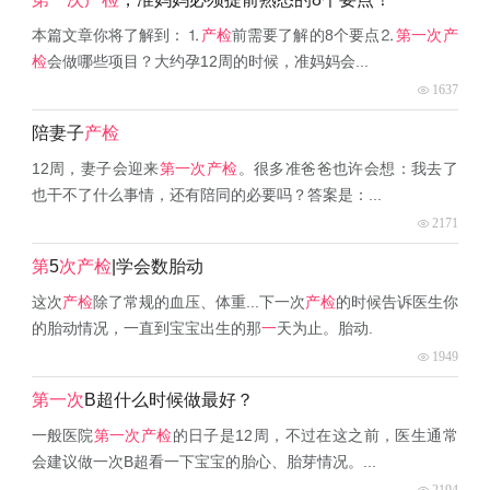
本篇文章你将了解到：⒈
产检
前需要了解的8个要点⒉
第一次产
检
会做哪些项目？大约孕12周的时候，准妈妈会...
1637
陪妻子
产检
12周，妻子会迎来
第一次产检
。很多准爸爸也许会想：我去了
也干不了什么事情，还有陪同的必要吗？答案是：...
2171
第
5
次产检
|学会数胎动
这次
产检
除了常规的血压、体重...下一次
产检
的时候告诉医生你
的胎动情况，一直到宝宝出生的那
一
天为止。胎动.
1949
第一次
B超什么时候做最好？
一般医院
第一次产检
的日子是12周，不过在这之前，医生通常
会建议做一次B超看一下宝宝的胎心、胎芽情况。...
2194