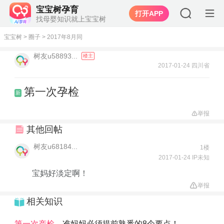
宝宝树孕育
打开APP
找母婴知识就上宝宝树
宝宝树
>
圈子
>
2017年8月同
树友u58893...
楼主
2017-01-24 四川省
第一次孕检
新
举报
其他回帖
树友u68184...
1楼
2017-01-24 IP未知
宝妈好淡定啊！
举报
相关知识
第一次产检
，准妈妈必须提前熟悉的8个要点！