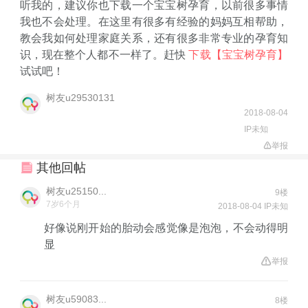
听我的，建议你也下载一个宝宝树孕育，以前很多事情
我也不会处理。在这里有很多有经验的妈妈互相帮助，
教会我如何处理家庭关系，还有很多非常专业的孕育知
识，现在整个人都不一样了。赶快
下载【宝宝树孕育】
试试吧！
树友u29530131
2018-08-04
IP未知
举报
其他回帖
树友u25150...
9楼
7岁6个月
2018-08-04 IP未知
好像说刚开始的胎动会感觉像是泡泡，不会动得明
显
举报
树友u59083...
8楼