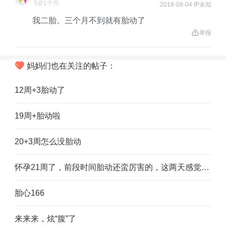
9岁1个月
2018-08-04 IP未知
我二胎。三个月不到就有胎动了
举报
妈妈们也在关注的帖子：
12周+3胎动了
19周+胎动啦
20+3周怎么没胎动
怀孕21周了，前段时间胎动还蛮厉害的，这两天感觉好安静了
胎心166
来来来，炫“腹”了