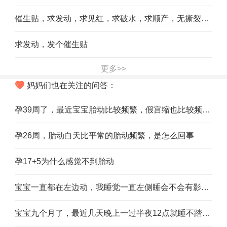
催生贴，求发动，求见红，求破水，求顺产，无撕裂，无侧切
求发动，发个催生贴
更多>>
妈妈们也在关注的问答：
孕39周了，最近宝宝胎动比较频繁，假宫缩也比较频繁，是不是宝宝要发动了
孕26周，胎动白天比平常的胎动频繁，是怎么回事
孕17+5为什么感觉不到胎动
宝宝一直都在左边动，我睡觉一直左侧睡会不会有影响，现在她晚上一直动，我都是右侧睡，左侧睡不着
宝宝九个月了，最近几天晚上一过半夜12点就睡不踏实翻来覆去，半小时闹一次，那位宝妈知道是什么原因吗，谢谢