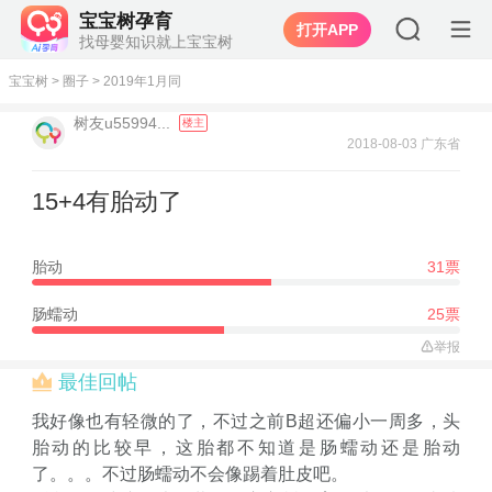
宝宝树孕育
打开APP
找母婴知识就上宝宝树
宝宝树
>
圈子
>
2019年1月同
树友u55994...
楼主
2018-08-03 广东省
15+4有胎动了
胎动
31票
肠蠕动
25票
举报
最佳回帖
我好像也有轻微的了，不过之前B超还偏小一周多，头
胎动的比较早，这胎都不知道是肠蠕动还是胎动
了。。。不过肠蠕动不会像踢着肚皮吧。