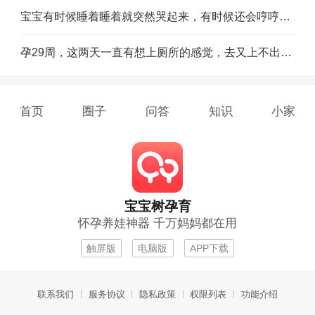
宝宝有时候睡着睡着就突然哭起来，有时候还会哼哼，特别是晚上，看着心疼，不知道你们的宝宝会不会这样
孕29周，这两天一直有想上厕所的感觉，去又上不出来，宝宝在里面一动就有种他快要踏一只脚出来的感觉
首页
圈子
问答
知识
小家
宝宝树孕育
怀孕养娃神器 千万妈妈都在用
触屏版
电脑版
APP下载
联系我们
服务协议
隐私政策
权限列表
功能介绍