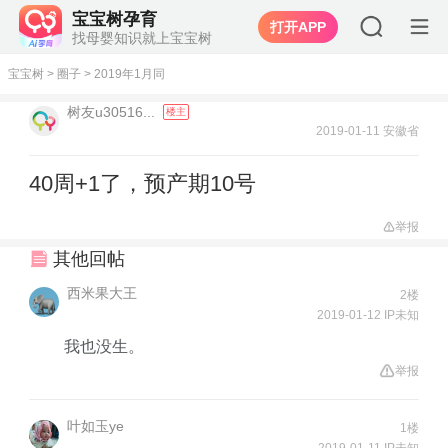
宝宝树孕育
打开APP
找母婴知识就上宝宝树
宝宝树
>
圈子
>
2019年1月同
树友u30516...
楼主
2019-01-11 安徽省
40周+1了，预产期10号
举报
其他回帖
西米果大王
2楼
2019-01-12 IP未知
我也没生。
举报
叶如玉ye
1楼