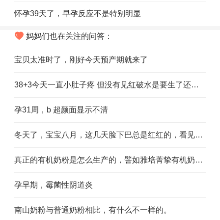
怀孕39天了，早孕反应不是特别明显
妈妈们也在关注的问答：
宝贝太准时了，刚好今天预产期就来了
38+3今天一直小肚子疼 但没有见红破水是要生了还是宫缩
孕31周，b 超颜面显示不清
冬天了，宝宝八月，这几天脸下巴总是红红的，看见就觉得疼，宝妈们有什么妙招，望赐教
真正的有机奶粉是怎么生产的，譬如雅培菁挚有机奶粉。
孕早期，霉菌性阴道炎
南山奶粉与普通奶粉相比，有什么不一样的。