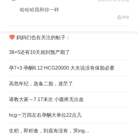
2019-01-11 IP未知
哈哈哈我和你一样
举报
妈妈们也在关注的帖子：
38+5还有10天就到预产期了
孕7+3 孕酮6.12 HCG20000 大夫说没有保胎必要
高危年纪，急备二胎，迷茫了
请教大家～7.17末次 小腹疼无出血
hcg一万四左右孕酮大单位22点几
生积，即积食，到底有没有，哭ing…