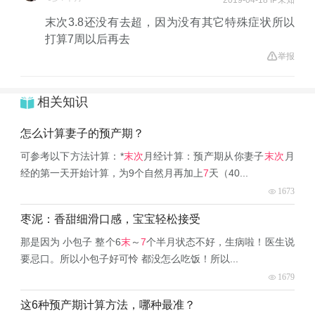
2019-04-18 IP未知
末次3.8还没有去超，因为没有其它特殊症状所以
打算7周以后再去
举报
相关知识
怎么计算妻子的预产期？
可参考以下方法计算：*
末次
月经计算：预产期从你妻子
末次
月
经的第一天开始计算，为9个自然月再加上
7
天（40...
1673
枣泥：香甜细滑口感，宝宝轻松接受
那是因为 小包子 整个6
末
～
7
个半月状态不好，生病啦！医生说
要忌口。所以小包子好可怜 都没怎么吃饭！所以...
1679
这6种预产期计算方法，哪种最准？