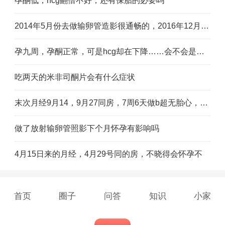
孕酮低，hcg翻倍不好，还有保胎的必要吗
2014年5月份去做输卵管造影很通畅的，2016年12月份做通液就不通了，现在应该怎么治疗
孕九周，孕酮正常，可是hcg却在下降……会不会是胎有什么问题
吃两天的米非司酮片会有什么症状
末次月经9月14，9月27同房，7周6天做b超无胎心，胎儿是否正常
做了放射输卵管照影下个月怀孕有影响吗
4月15日来的月经，4月29号同的房，不晓得会怀孕不
首页
圈子
问答
知识
小家