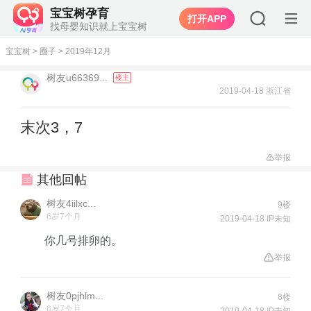
宝宝树孕育
打开APP
找母婴知识就上宝宝树
宝宝树
>
圈子
>
2019年12月
树友u66369...
楼主
2019-04-18 浙江省
末次3，7
举报
其他回帖
树友4iilxc...
9楼
6岁7个月
2019-04-18 IP未知
你几号排卵的。
举报
树友0pjhlm...
8楼
6岁7个月