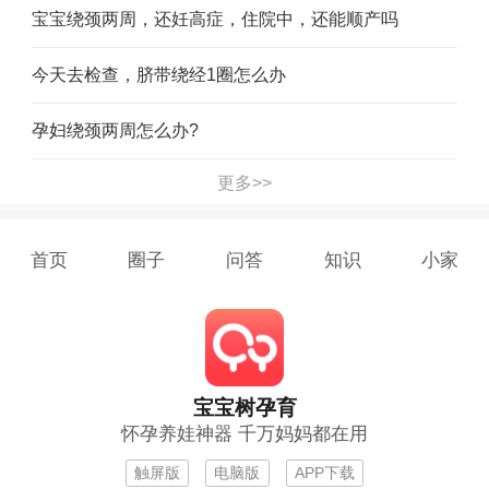
宝宝绕颈两周，还妊高症，住院中，还能顺产吗
今天去检查，脐带绕经1圈怎么办
孕妇绕颈两周怎么办?
更多>>
首页
圈子
问答
知识
小家
宝宝树孕育
怀孕养娃神器 千万妈妈都在用
触屏版
电脑版
APP下载