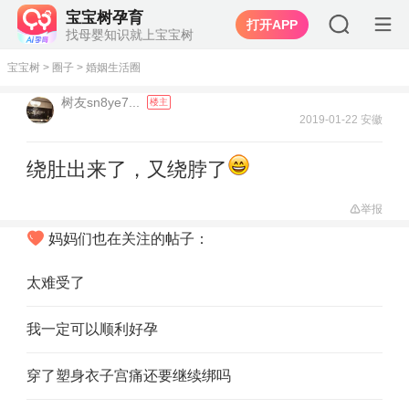
宝宝树孕育
打开APP
找母婴知识就上宝宝树
宝宝树
>
圈子
>
婚姻生活圈
树友sn8ye7...
楼主
2019-01-22 安徽
绕肚出来了，又绕脖了
举报
妈妈们也在关注的帖子：
太难受了
我一定可以顺利好孕
穿了塑身衣子宫痛还要继续绑吗