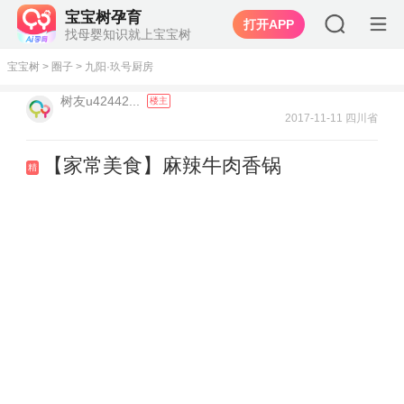
宝宝树孕育
打开APP
找母婴知识就上宝宝树
宝宝树
>
圈子
>
九阳·玖号厨房
树友u42442...
楼主
2017-11-11 四川省
【家常美食】麻辣牛肉香锅
精