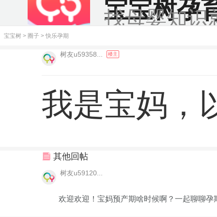
宝宝树孕
找母婴知识
宝宝树
>
圈子
>
快乐孕期
树友u59358...
楼主
我是宝妈，
其他回帖
树友u59120...
欢迎欢迎！宝妈预产期啥时候啊？一起聊聊孕