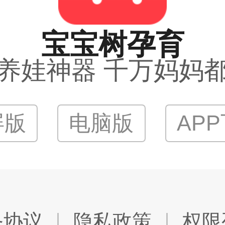
宝宝树孕育
养娃神器 千万妈妈
屏版
电脑版
AP
务协议
隐私政策
权限