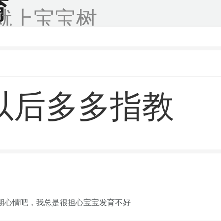
育
就上宝宝树
以后多多指教
期心情吧，我总是很担心宝宝发育不好