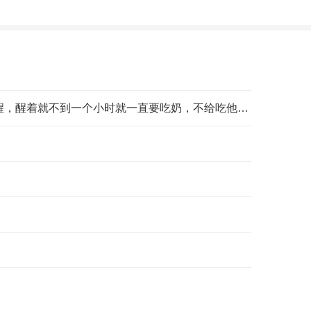
各位宝妈好，孩子明天二十天了，从昨天开始鼻塞白天晚上都没睡好觉，今天又拉肚子他是睡着了三四个小时叫不醒，醒着就不到一个小时就一直要吃奶，不给吃他还哭，怎么办