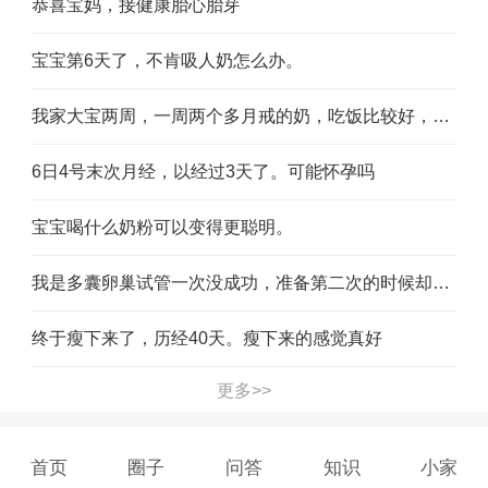
恭喜宝妈，接健康胎心胎芽
宝宝第6天了，不肯吸人奶怎么办。
我家大宝两周，一周两个多月戒的奶，吃饭比较好，有的戒奶晚就是不好好吃饭，少吃零食
6日4号末次月经，以经过3天了。可能怀孕吗
宝宝喝什么奶粉可以变得更聪明。
我是多囊卵巢试管一次没成功，准备第二次的时候却意外怀孕了，可是4个月的时候宝宝没有胎心了，我该怎么办还能自己怀孕吗。还是试管。
终于瘦下来了，历经40天。瘦下来的感觉真好
更多>>
首页
圈子
问答
知识
小家