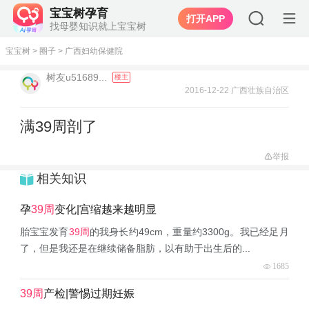
宝宝树孕育
打开APP
找母婴知识就上宝宝树
宝宝树
>
圈子
>
广西妇幼保健院
树友u51689...
楼主
2016-12-22 广西壮族自治区
满39周剖了
举报
相关知识
孕
39周
变化|宫缩越来越明显
胎宝宝发育
39周
的我身长约49cm，重量约3300g。我已经足月
了，但是我还是在继续储备脂肪，以有助于出生后的...
1685
39周
产检|警惕过期妊娠