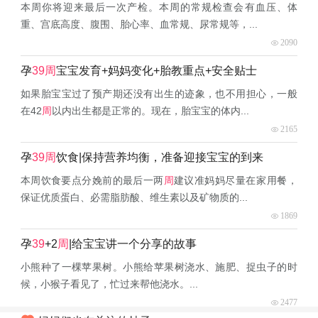
本周你将迎来最后一次产检。本周的常规检查会有血压、体
重、宫底高度、腹围、胎心率、血常规、尿常规等，...
2090
孕
39周
宝宝发育+妈妈变化+胎教重点+安全贴士
如果胎宝宝过了预产期还没有出生的迹象，也不用担心，一般
在42
周
以内出生都是正常的。现在，胎宝宝的体内...
2165
孕
39周
饮食|保持营养均衡，准备迎接宝宝的到来
本周饮食要点分娩前的最后一两
周
建议准妈妈尽量在家用餐，
保证优质蛋白、必需脂肪酸、维生素以及矿物质的...
1869
孕
39
+2
周
|给宝宝讲一个分享的故事
小熊种了一棵苹果树。小熊给苹果树浇水、施肥、捉虫子的时
候，小猴子看见了，忙过来帮他浇水。...
2477