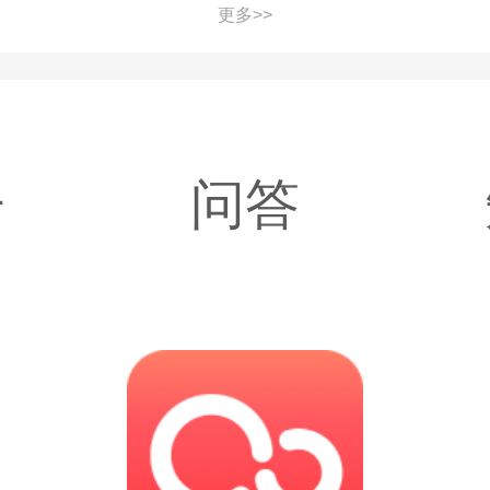
更多>>
子
问答