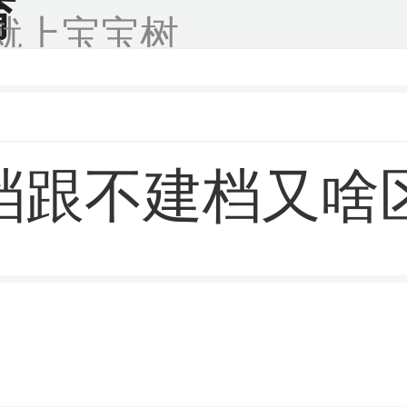
育
就上宝宝树
档跟不建档又啥