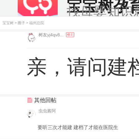
宝宝树孕
找母婴知识
宝宝树
>
圈子
>
福州总院
树友yj4qv8...
楼主
亲，请问建
其他回帖
虫虫酱阿
要听三次才能建 建档了才能在医院生