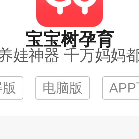
宝宝树孕育
养娃神器 千万妈妈
屏版
电脑版
AP