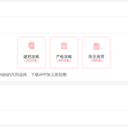
建档攻略
产检攻略
医生推荐
（2632条）
（8658条）
（986条）
妈妈的共同选择，下载APP加入医院圈