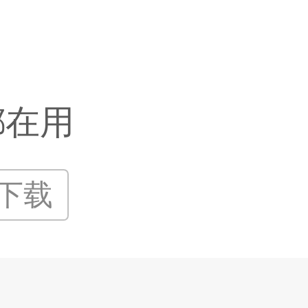
都在用
P下载