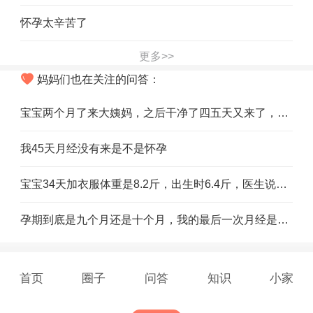
怀孕太辛苦了
更多>>
妈妈们也在关注的问答：
宝宝两个月了来大姨妈，之后干净了四五天又来了，宝妈们有没有这种情况，正常吗
我45天月经没有来是不是怀孕
宝宝34天加衣服体重是8.2斤，出生时6.4斤，医生说宝宝长的不好，让我跟进营养，我月子里吃四顿，早上四个荷包蛋，其他三顿不是鸡就是排骨或鲫鱼汤，还要怎么营养啊
孕期到底是九个月还是十个月，我的最后一次月经是5月12号，预产期就应该是2月19号，可是听大人们说到不了那会，纠结
首页
圈子
问答
知识
小家