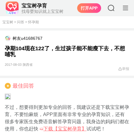
宝宝树孕育
打开APP
找母婴知识就上宝宝树
宝宝树
>
问答
>
怀孕期
树友u41686767
孕期104现在122了，生过孩子能不能瘦下去，不想
哺乳
2017-08-03
陕西省
举报
最佳回答
★
不过，想要得到更加专业的回答，我建议还是下载宝宝树孕
育。不要怕麻烦，APP里面有非常专业的孕育知识，还有
很多专家医生免费语音解答孕育问题，我身边的妈妈们都在
使用，你也赶快
➯
下载【宝宝树孕育】
试试吧！