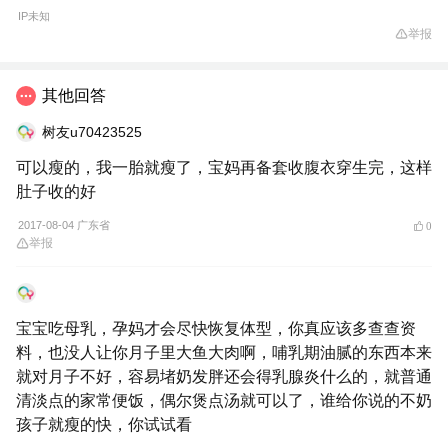
IP未知
举报
其他回答
树友u70423525
可以瘦的，我一胎就瘦了，宝妈再备套收腹衣穿生完，这样
肚子收的好
2017-08-04 广东省
0
举报
宝宝吃母乳，孕妈才会尽快恢复体型，你真应该多查查资
料，也没人让你月子里大鱼大肉啊，哺乳期油腻的东西本来
就对月子不好，容易堵奶发胖还会得乳腺炎什么的，就普通
清淡点的家常便饭，偶尔煲点汤就可以了，谁给你说的不奶
孩子就瘦的快，你试试看