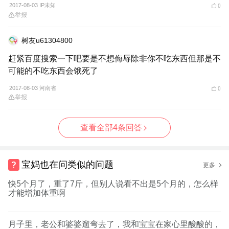
2017-08-03 IP未知
0
举报
树友u61304800
赶紧百度搜索一下吧要是不想侮辱除非你不吃东西但那是不
可能的不吃东西会饿死了
2017-08-03 河南省
0
举报
查看全部4条回答
宝妈也在问类似的问题
更多
快5个月了，重了7斤，但别人说看不出是5个月的，怎么样
才能增加体重啊
月子里，老公和婆婆遛弯去了，我和宝宝在家心里酸酸的，