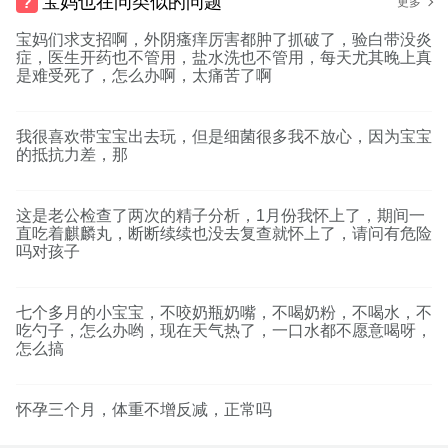
宝妈也在问类似的问题
更多
宝妈们求支招啊，外阴瘙痒厉害都肿了抓破了，验白带没炎
症，医生开药也不管用，盐水洗也不管用，每天尤其晚上真
是难受死了，怎么办啊，太痛苦了啊
我很喜欢带宝宝出去玩，但是细菌很多我不放心，因为宝宝
的抵抗力差，那
这是老公检查了两次的精子分析，1月份我怀上了，期间一
直吃着麒麟丸，断断续续也没去复查就怀上了，请问有危险
吗对孩子
七个多月的小宝宝，不咬奶瓶奶嘴，不喝奶粉，不喝水，不
吃勺子，怎么办哟，现在天气热了，一口水都不愿意喝呀，
怎么搞
怀孕三个月，体重不增反减，正常吗