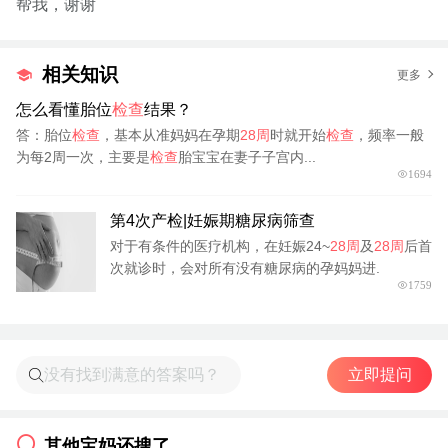
帮我，谢谢
相关知识
更多
怎么看懂胎位
检查
结果？
答：胎位
检查
，基本从准妈妈在孕期
28周
时就开始
检查
，频率一般
为每2周一次，主要是
检查
胎宝宝在妻子子宫内...
1694
第4次产检|妊娠期糖尿病筛查
对于有条件的医疗机构，在妊娠24~
28周
及
28周
后首
次就诊时，会对所有没有糖尿病的孕妈妈进.
1759
立即提问
其他宝妈还搜了