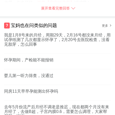
使用，你也赶快
➯
下载【宝宝树孕育】
试试吧！
展开查看完整回答
2018-03-31
浙江省
举报
宝妈也在问类似的问题
更多
我是1月8号来的月经，周期29天，2月16号都没来月经，用
试孕纸测了几次都显示怀孕了，2月20号去医院检查，没看
见胎芽，怎么回事
怀孕期间，产检能不能报销
婴儿第一听力筛查，没通过
同房11天早早孕能测出怀孕吗
去年5月份流产后月经不调老是推迟，现在都两个月没有来
月经了，去做B超，子宫内膜0.6，需要怎么调理，大家帮