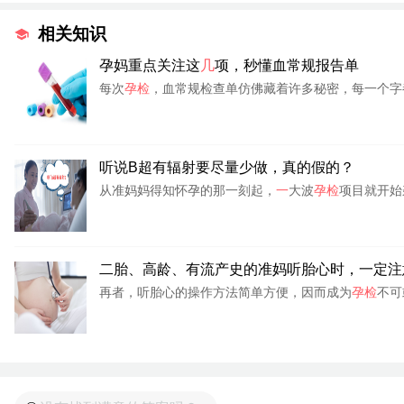
相关知识
孕妈重点关注这
几
项，秒懂血常规报告单
每次
孕检
，血常规检查单仿佛藏着许多秘密，每一个字都
听说B超有辐射要尽量少做，真的假的？
从准妈妈得知怀孕的那一刻起，
一
大波
孕检
项目就开始
二胎、高龄、有流产史的准妈听胎心时，一定注
再者，听胎心的操作方法简单方便，因而成为
孕检
不可