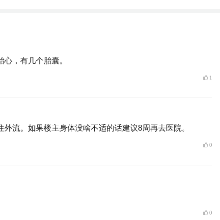
胎心，有几个胎囊。
1
往外流。如果楼主身体没啥不适的话建议8周再去医院。
0
0