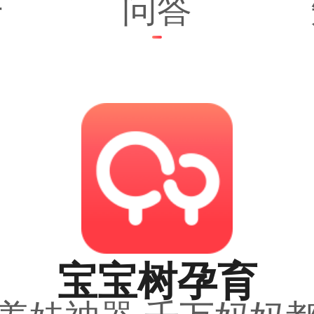
子
问答
宝宝树孕育