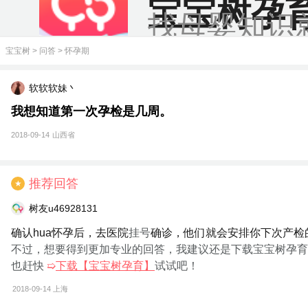
宝宝树孕
找母婴知识
宝宝树
>
问答
>
怀孕期
软软软妹丶
我想知道第一次孕检是几周。
2018-09-14
山西省
推荐回答
★
树友u46928131
确认hua怀孕后，去医院
挂号
确诊，他们就会安排你下次产检
不过，想要得到更加专业的回答，我建议还是下载宝宝树孕育
也赶快
➯
下载【宝宝树孕育】
试试吧！
2018-09-14
上海