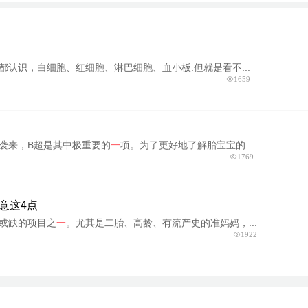
认识，白细胞、红细胞、淋巴细胞、血小板.但就是看不...
1659
袭来，B超是其中极重要的
一
项。为了更好地了解胎宝宝的...
1769
意这4点
或缺的项目之
一
。尤其是二胎、高龄、有流产史的准妈妈，...
1922