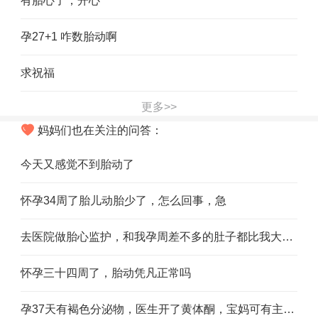
有胎心了，开心
孕27+1 咋数胎动啊
求祝福
更多>>
妈妈们也在关注的问答：
今天又感觉不到胎动了
怀孕34周了胎儿动胎少了，怎么回事，急
去医院做胎心监护，和我孕周差不多的肚子都比我大很多，我这跟人家6个月的差不多，宝宝怎么不长啊
怀孕三十四周了，胎动凭凡正常吗
孕37天有褐色分泌物，医生开了黄体酮，宝妈可有主意的帮帮我