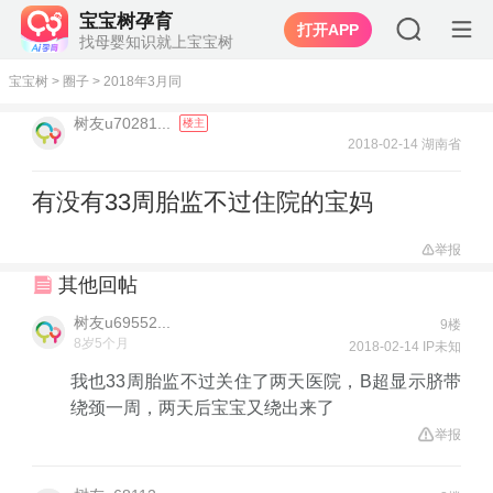
宝宝树孕育
打开APP
找母婴知识就上宝宝树
宝宝树
>
圈子
>
2018年3月同
树友u70281...
楼主
2018-02-14 湖南省
有没有33周胎监不过住院的宝妈
举报
其他回帖
树友u69552...
9楼
8岁5个月
2018-02-14 IP未知
我也33周胎监不过关住了两天医院，B超显示脐带
绕颈一周，两天后宝宝又绕出来了
举报