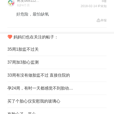
树友u68112...
8楼
8岁4个月
2018-02-14 IP未知
好危险，最怕缺氧
举报
妈妈们也在关注的帖子：
35周1胎监不过关
37周加3胎心监测
33周有没有做胎监不过 直接住院的
孕24周，有时一天都感觉不到胎动…
买了个胎心仪安慰我的玻璃心