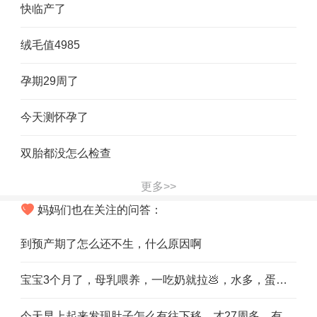
快临产了
绒毛值4985
孕期29周了
今天测怀孕了
双胎都没怎么检查
更多>>
妈妈们也在关注的问答：
到预产期了怎么还不生，什么原因啊
宝宝3个月了，母乳喂养，一吃奶就拉💩，水多，蛋花状，到晚上就直接是水了，所有治拉肚子的药都吃了，思密达、妈咪爱、醒脾养儿颗粒、小儿泄速停颗粒啊，可都作用不大，
今天早上起来发现肚子怎么有往下移，才27周多，有哪位宝妈知道