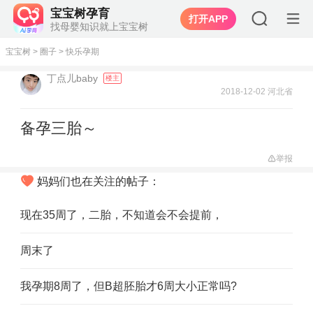
宝宝树孕育
打开APP
找母婴知识就上宝宝树
宝宝树
>
圈子
>
快乐孕期
丁点儿baby
楼主
2018-12-02 河北省
备孕三胎～
举报
妈妈们也在关注的帖子：
现在35周了，二胎，不知道会不会提前，
周末了
我孕期8周了，但B超胚胎才6周大小正常吗?