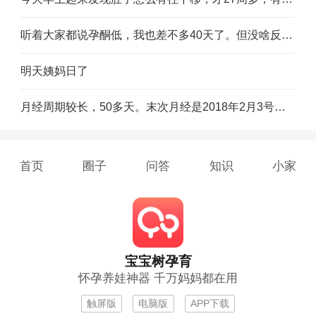
听着大家都说孕酮低，我也差不多40天了。但没啥反应，就是困，我想等到三个月再去检查能行吗
明天姨妈日了
月经周期较长，50多天。末次月经是2018年2月3号，排暖是3月13号，按照排暖期算的话我现在怀孕5周，我要什么时候去检查才可以看到胎心胎芽
首页
圈子
问答
知识
小家
宝宝树孕育
怀孕养娃神器 千万妈妈都在用
触屏版
电脑版
APP下载