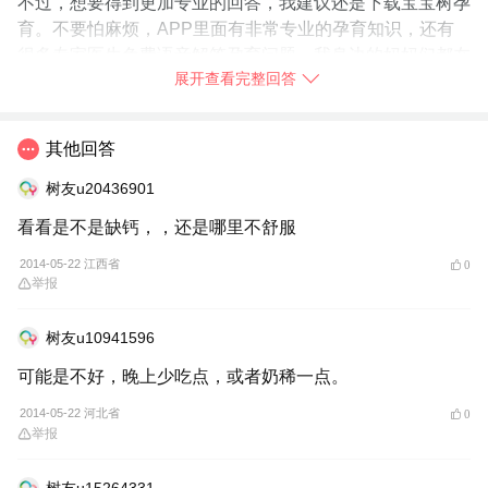
不过，想要得到更加专业的回答，我建议还是下载宝宝树孕
育。不要怕麻烦，APP里面有非常专业的孕育知识，还有
很多专家医生免费语音解答孕育问题，我身边的妈妈们都在
展开查看完整回答
使用，你也赶快
➯
下载【宝宝树孕育】
试试吧！
2014-05-22
北京
举报
其他回答
树友u20436901
看看是不是缺钙，，还是哪里不舒服
2014-05-22 江西省
0
举报
树友u10941596
可能是不好，晚上少吃点，或者奶稀一点。
2014-05-22 河北省
0
举报
树友u15264331