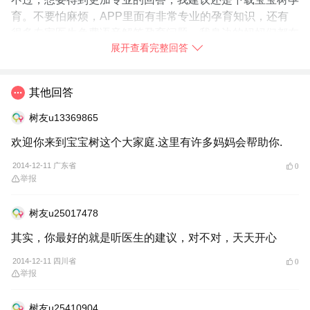
育。不要怕麻烦，APP里面有非常专业的孕育知识，还有
很多专家医生免费语音解答孕育问题，我身边的妈妈们都在
展开查看完整回答
使用，你也赶快
➯
下载【宝宝树孕育】
试试吧！
2014-12-06
河北省
其他回答
树友u24299964：
噢！谢谢宝妈
树友u13369865
欢迎你来到宝宝树这个大家庭.这里有许多妈妈会帮助你.
举报
2014-12-11 广东省
0
举报
树友u25017478
其实，你最好的就是听医生的建议，对不对，天天开心
2014-12-11 四川省
0
举报
树友u25410904