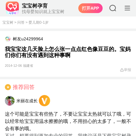
宝宝树孕育
打开APP
找母婴知识就上宝宝树
宝宝树
>
问答
>
婴儿期0-1岁
树友u24299964
我宝宝这几天脸上怎么张一点点红色像豆豆的。宝妈
们你们有没有遇到这种事啊
2014-12-06
福建省
举报
推荐回答
★
米丽在成长
这个可能是宝宝有些热了，不要让宝宝太热就可以了哦，可
以经常给宝宝用温水擦擦的哦，不用担心的太多了，一般不
会有事的哦。
不过，想要得到更加专业的回答，我建议还是下载宝宝树孕