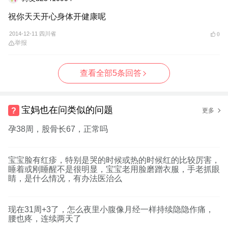
祝你天天开心身体开健康呢
2014-12-11 四川省
0
举报
查看全部5条回答
宝妈也在问类似的问题
更多
孕38周，股骨长67，正常吗
宝宝脸有红疹，特别是哭的时候或热的时候红的比较厉害，
睡着或刚睡醒不是很明显，宝宝老用脸磨蹭衣服，手老抓眼
睛，是什么情况，有办法医治么
现在31周+3了，怎么夜里小腹像月经一样持续隐隐作痛，
腰也疼，连续两天了