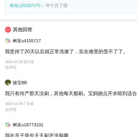
树友u25287575：
半个月了😓
其他回答
树友u4155717
我坚持了20天以后就正常洗漱了，实在难受的受不了了。
2014-12-29 浙江省
举报
骏宝BB
我只有待产那天没刷，其他每天都刷。宝妈烧点开水晾到适合
2014-12-29 广东省
举报
树友u18773101
我在月子里也天天刷牙洗脸啊