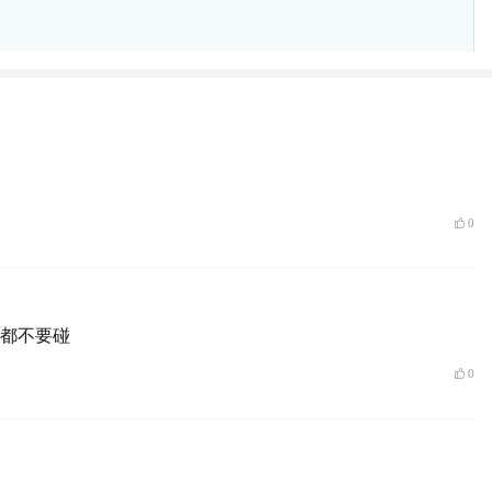
举报
0
都不要碰
0