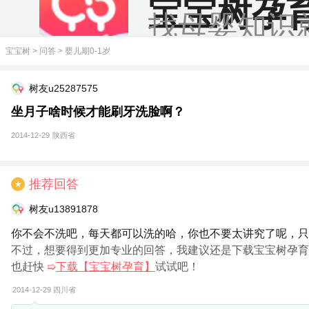
宝宝树孕
找母婴知识
宝宝树
>
问答
>
婴儿期0-1岁
树友u25287575
坐月子啥时候才能刷牙洗脸啊？
2014-12-29
陕西省
推荐回答
★
树友u13891878
你不会不洗吧，每天都可以洗的哈，你也不要太讲究了呢，只
不过，想要得到更加专业的回答，我建议还是下载宝宝树孕育
也赶快
➯
下载【宝宝树孕育】
试试吧！
2014-12-29
四川省