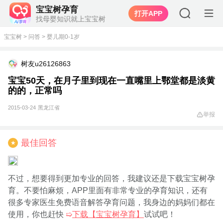
宝宝树孕育
打开APP
找母婴知识就上宝宝树
宝宝树
>
问答
>
婴儿期0-1岁
树友u26126863
宝宝50天，在月子里到现在一直嘴里上鄂堂都是淡黄
的的，正常吗
2015-03-24
黑龙江省
举报
最佳回答
★
不过，想要得到更加专业的回答，我建议还是下载宝宝树孕
育。不要怕麻烦，APP里面有非常专业的孕育知识，还有
很多专家医生免费语音解答孕育问题，我身边的妈妈们都在
使用，你也赶快
➯
下载【宝宝树孕育】
试试吧！