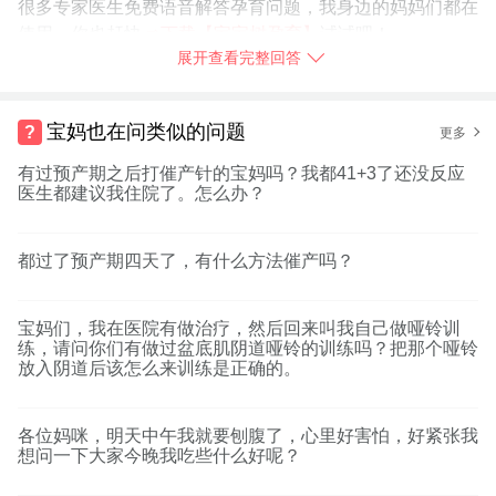
很多专家医生免费语音解答孕育问题，我身边的妈妈们都在
使用，你也赶快
➯
下载【宝宝树孕育】
试试吧！
展开查看完整回答
2015-10-17
广东省
举报
宝妈也在问类似的问题
更多
有过预产期之后打催产针的宝妈吗？我都41+3了还没反应
医生都建议我住院了。怎么办？
都过了预产期四天了，有什么方法催产吗？
宝妈们，我在医院有做治疗，然后回来叫我自己做哑铃训
练，请问你们有做过盆底肌阴道哑铃的训练吗？把那个哑铃
放入阴道后该怎么来训练是正确的。
各位妈咪，明天中午我就要刨腹了，心里好害怕，好紧张我
想问一下大家今晚我吃些什么好呢？