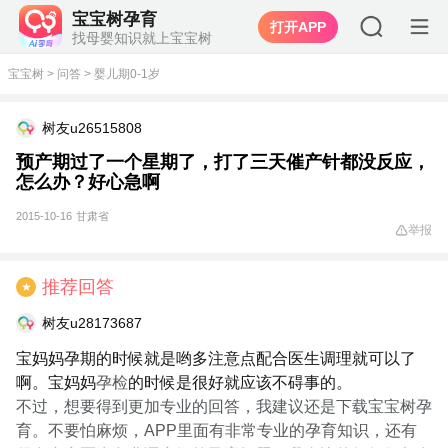
宝宝树孕育
打开APP
找母婴知识就上宝宝树
宝宝树
>
问答
>
婴儿期0-1岁
树友u26515808
预产期过了一个星期了，打了三天催产针都没反应，
怎么办？好心急啊
2015-10-16
甘肃省
举报
推荐回答
★
树友u28173687
宝妈妈孕期的时候就是哟多注意点配合医生调理就可以了
啊。宝妈妈
孕检
的时候是很好就应该不碍事的。
不过，想要得到更加专业的回答，我建议还是下载宝宝树孕
育。不要怕麻烦，APP里面有非常专业的孕育知识，还有