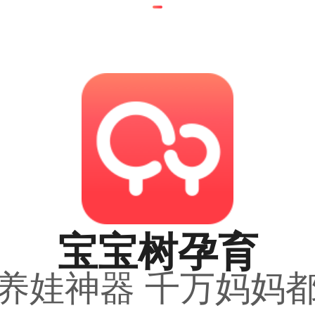
宝宝树孕育
养娃神器 千万妈妈