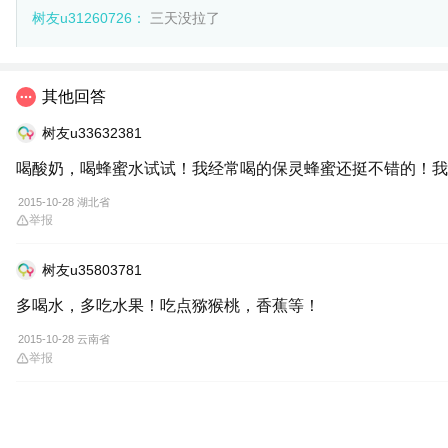
树友u31260726：
三天没拉了
其他回答
树友u33632381
喝酸奶，喝蜂蜜水试试！我经常喝的保灵蜂蜜还挺不错的！我
2015-10-28 湖北省
举报
树友u35803781
多喝水，多吃水果！吃点猕猴桃，香蕉等！
2015-10-28 云南省
举报