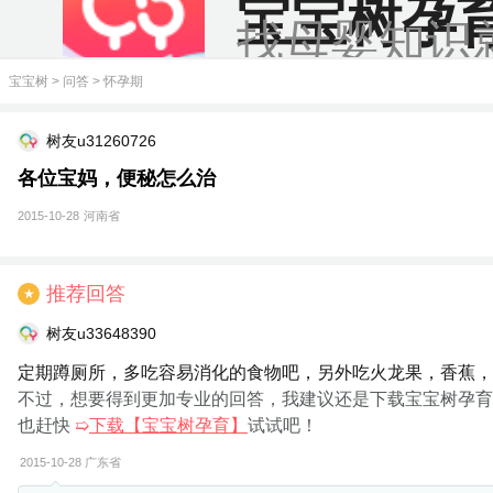
宝宝树孕
找母婴知识
宝宝树
>
问答
>
怀孕期
树友u31260726
各位宝妈，便秘怎么治
2015-10-28
河南省
推荐回答
★
树友u33648390
定期蹲厕所，多吃容易消化的食物吧，另外吃火龙果，香蕉，
不过，想要得到更加专业的回答，我建议还是下载宝宝树孕育
也赶快
➯
下载【宝宝树孕育】
试试吧！
2015-10-28
广东省