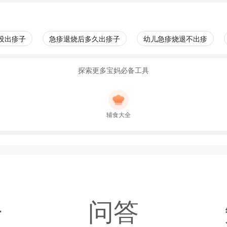
没出疹子
急疹退烧后多久出疹子
幼儿急疹烧退不出疹
探索更多宝妈必备工具
辅食大全
子
问答