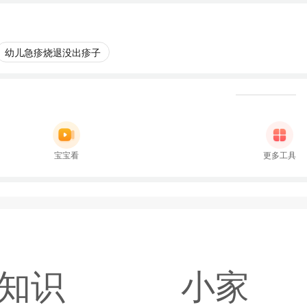
幼儿急疹烧退没出疹子
宝宝看
更多工具
知识
小家