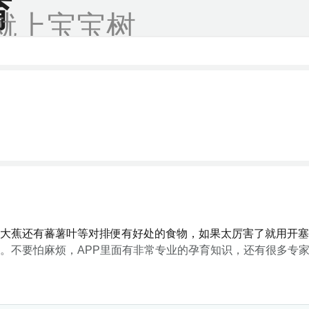
育
就上宝宝树
大蕉还有蕃薯叶等对排便有好处的食物，如果太厉害了就用开塞
。不要怕麻烦，APP里面有非常专业的孕育知识，还有很多专