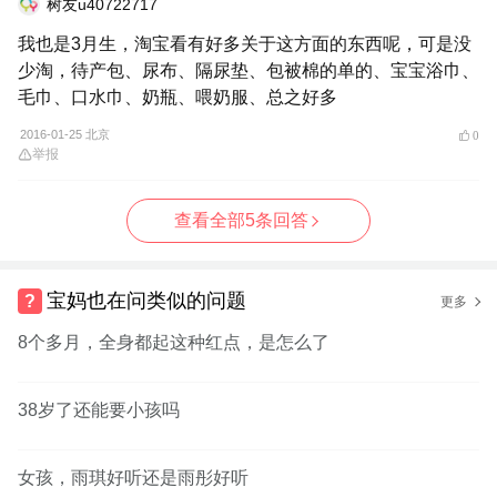
树友u40722717
我也是3月生，淘宝看有好多关于这方面的东西呢，可是没
少淘，待产包、尿布、隔尿垫、包被棉的单的、宝宝浴巾、
毛巾、口水巾、奶瓶、喂奶服、总之好多
2016-01-25 北京
0
举报
查看全部5条回答
宝妈也在问类似的问题
更多
8个多月，全身都起这种红点，是怎么了
38岁了还能要小孩吗
女孩，雨琪好听还是雨彤好听