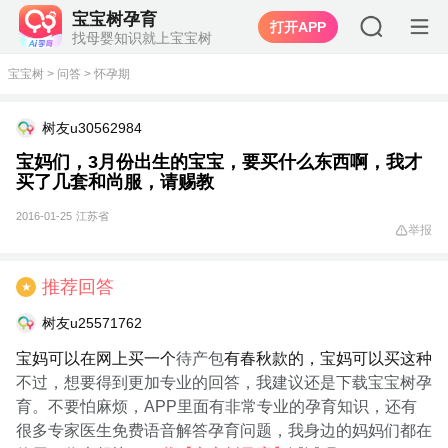
宝宝树孕育
打开APP
找母婴知识就上宝宝树
宝宝树
>
问答
>
怀孕期
树友u30562984
宝妈们，3月份出生的宝宝，要买什么东西啊，我才
买了几套和尚服，请赐教
2016-01-25
江苏省
举报
推荐回答
★
树友u25571762
宝妈可以在网上买一个
待产包
有春秋款的，宝妈可以买这种
不过，想要得到更加专业的回答，我建议还是下载宝宝树孕
育。不要怕麻烦，APP里面有非常专业的孕育知识，还有
很多专家医生免费语音解答孕育问题，我身边的妈妈们都在