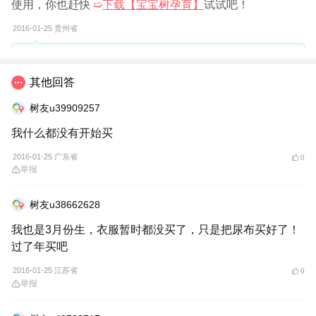
使用，你也赶快
➯
下载【宝宝树孕育】
试试吧！
2016-01-25
贵州省
树友u30562984：
里面什么都有吗？
其他回答
树友u39909257
举报
我什么都没有开始买
2016-01-25 广东省
0
举报
树友u38662628
我也是3月份生，衣服暂时都没买了，只是把尿布买好了！
过了年买吧
2016-01-25 江苏省
0
举报