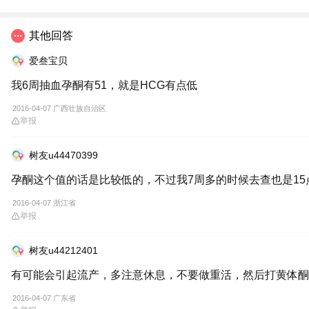
其他回答
爱叁宝贝
我6周抽血孕酮有51，就是HCG有点低
2016-04-07 广西壮族自治区
举报
树友u44470399
孕酮这个值的话是比较低的，不过我7周多的时候去查也是1
2016-04-07 浙江省
举报
树友u44212401
有可能会引起流产，多注意休息，不要做重活，然后打黄体酮
2016-04-07 广东省