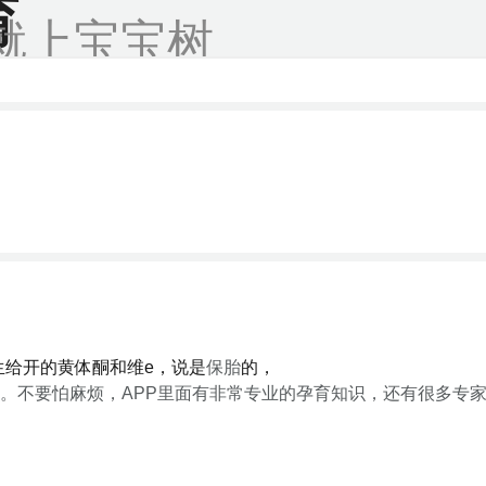
育
就上宝宝树
医生给开的黄体酮和维e，说是
保胎
的，
。不要怕麻烦，APP里面有非常专业的孕育知识，还有很多专