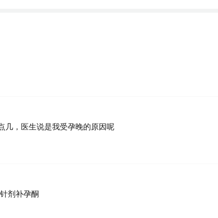
5点几，医生说是我受孕晚的原因呢
针剂补孕酮