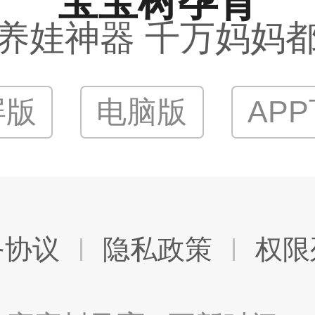
宝宝树孕育
养娃神器 千万妈妈
屏版
电脑版
AP
务协议
隐私政策
权限