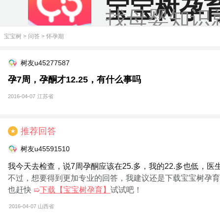
宝宝树孕
找母婴知识
宝宝树
>
问答
>
怀孕期
树友u45277587
孕7周，孕酮才12.25，有什么事吗
2016-04-07
江苏省
推荐回答
★
树友u45591510
我今天去检查，说7周孕酮应该在25.多，我的22.多也低，
不过，想要得到更加专业的回答，我建议还是下载宝宝树孕育
也赶快
➯
下载【宝宝树孕育】
试试吧！
2016-04-07
山西省