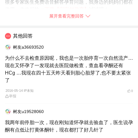
很多专家医生免费语音解答孕育问题，我身边的妈妈们都在
使用，你也赶快
➯
下载【宝宝树孕育】
试试吧！
展开查看完整回答
2016-05-14
湖南省
举报
其他回答
树友a36693520
为什么不去检查原因呢，我也是一次胎停育一次自然流产…
现在又怀孕了一发现就去医院做检查，查血看孕酮还有
HCg …我现在四十五天昨天看到胎心胎芽了,也不要太紧张
了
2016-05-14 IP未知
0
举报
树友u19528060
我两年前停胎一次，现在刚知道怀孕就去验血了，医生说孕
酮有点低让打黄体酮针，现在都打了好几针了