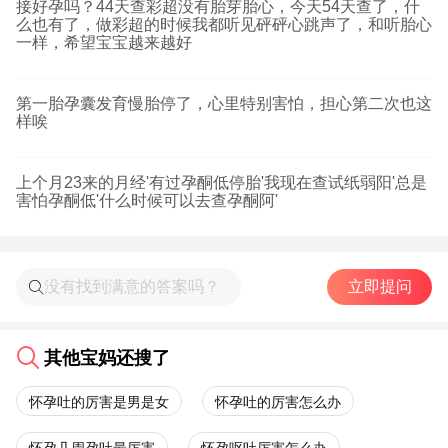
接好孕吗？44天查彩超没有胎芽胎心，今天54天查了，什
么也有了，做彩超的时候我都听见砰砰心跳声了，和听胎心
一样，希望宝宝越来越好
第一胎孕囊发育慢胎停了，心里特别害怕，担心第二次也这
样唉
上个月23来的月经'有过孕酮低停胎'我现在查试纸弱阳'总是
害怕孕酮低'什么时候可以去查孕酮阿'
立即提问
其他宝妈还搜了
怀孕吐的厉害是男是女
怀孕吐的厉害怎么办