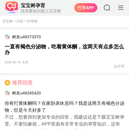
宝宝树孕育
打开APP
找母婴知识就上宝宝树
宝宝树
>
问答
>
怀孕期
树友u48373370
一直有褐色分泌物，吃着黄体酮，这两天有点多怎么
办
2016-05-16
天津
举报
推荐回答
★
树友u48345420
你有打黄体酮吗？在家卧床休息吗？我是这两天有褐色分泌
物，但是今天好多了
不过，想要得到更加专业的回答，我建议还是下载宝宝树孕
育。不要怕麻烦，APP里面有非常专业的孕育知识，还有