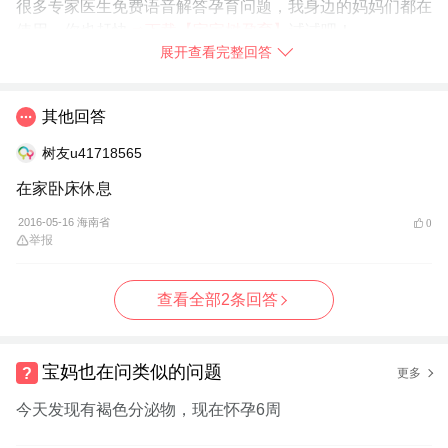
很多专家医生免费语音解答孕育问题，我身边的妈妈们都在
使用，你也赶快
➯
下载【宝宝树孕育】
试试吧！
展开查看完整回答
2016-05-16
广东省
举报
其他回答
树友u41718565
在家卧床休息
2016-05-16 海南省
0
举报
查看全部2条回答
宝妈也在问类似的问题
更多
今天发现有褐色分泌物，现在怀孕6周