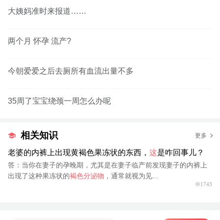
大姨妈准时来报道……
两个月 怀孕 流产?
今朝爱爱之后去厕所有血流出量不多
35周了宝宝绕颈一周怎么办呢
相关知识
更多
老婆的内裤上出现黄褐色果冻状的东西，
这
是咋回事儿？
答：当你在妻子的孕晚期，尤其是在妻子临产前发现妻子的内裤上
出现了这种果冻状的
褐色分泌物
，通常就视为见...
1743