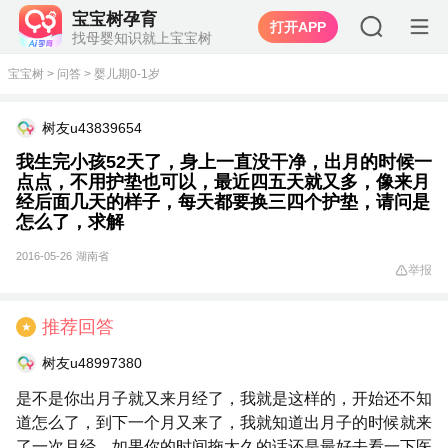
宝宝树孕育
打开APP
找母婴知识就上宝宝树
宝宝树
>
问答
>
婴儿期0-1岁
树友u43839654
我生完小孩52天了，身上一直没干净，出月的时候一
点点，不用护垫也可以，最近四五天就又多，像来月
经后面几天的样子，每天都要换三四个护垫，请问是
怎么了，求解
2016-05-26
湖南省
举报
推荐回答
★
树友u48997380
是不是你出月子就又来月经了，我就是这样的，开始还不知
道怎么了，到下一个月又来了，我就知道出月子的时候就来
了一次月经，如果你的时间拖太久的话还是最好去看一下医