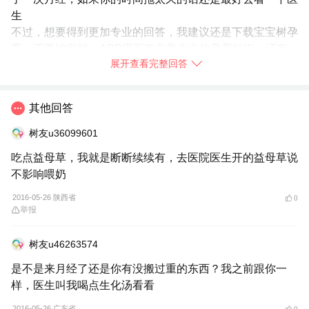
生
不过，想要得到更加专业的回答，我建议还是下载宝宝树孕
育。不要怕麻烦，APP里面有非常专业的孕育知识，还有
展开查看完整回答
很多专家医生免费语音解答孕育问题，我身边的妈妈们都在
使用，你也赶快
➯
下载【宝宝树孕育】
试试吧！
2016-05-26
四川省
其他回答
树友u36099601
树友u43839654：
我是生完小孩就一直没断过，之前很少，不
用护垫也可以，但是最近四五天就多，要用护垫了，所以有点
吃点益母草，我就是断断续续有，去医院医生开的益母草说
担心
不影响喂奶
2016-05-26 陕西省
0
举报
举报
树友u46263574
是不是来月经了还是你有没搬过重的东西？我之前跟你一
样，医生叫我喝点生化汤看看
2016-05-26 广东省
0