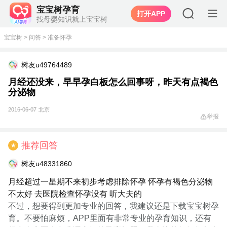
宝宝树孕育
打开APP
找母婴知识就上宝宝树
宝宝树
>
问答
>
准备怀孕
树友u49764489
月经还没来，早早孕白板怎么回事呀，昨天有点褐色
分泌物
2016-06-07
北京
举报
推荐回答
★
树友u48331860
月经超过一星期不来初步考虑排除怀孕 怀孕有褐色分泌物
不太好 去医院检查怀孕没有 听大夫的
不过，想要得到更加专业的回答，我建议还是下载宝宝树孕
育。不要怕麻烦，APP里面有非常专业的孕育知识，还有