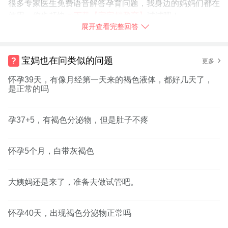
很多专家医生免费语音解答孕育问题，我身边的妈妈们都在
使用，你也赶快
➯
下载【宝宝树孕育】
试试吧！
展开查看完整回答
2016-06-07
河北省
树友u49764489：
没到一周呢，就有一次是褐色的，然后就没
宝妈也在问类似的问题
更多
了，今天是经期日子，还没来
怀孕39天，有像月经第一天来的褐色液体，都好几天了，
是正常的吗
举报
孕37+5，有褐色分泌物，但是肚子不疼
怀孕5个月，白带灰褐色
大姨妈还是来了，准备去做试管吧。
怀孕40天，出现褐色分泌物正常吗