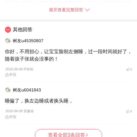
很多专家医生免费语音解答孕育问题，我身边的妈妈们都在
展开查看完整回答
使用，你也赶快
➯
下载【宝宝树孕育】
试试吧！
2016-06-08
天津
举报
其他回答
树友u45350807
你好，不用担心，让宝宝脸朝左侧睡，过一段时间就好了，
随着孩子张就会没事的！
2016-06-08 IP未知
0
举报
树友u6041843
睡偏了，换左边睡或者换头睡，
2016-06-08 安徽省
0
举报
查看全部3条回答