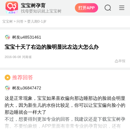
宝宝树孕育
打开APP
找母婴知识就上宝宝树
宝宝树
>
问答
>
婴儿期0-1岁
树友u48531461
宝宝十天了右边的脸明显比左边大怎么办
2016-06-08
河南省
举报
推荐回答
★
树友u36847472
这是正常现象，宝宝如果喜欢偏向那边睡那边的脸就会明显
的大，因为新生儿的水份比较足，你可以让宝宝偏向脸小的
那边睡就会一样大了
不过，想要得到更加专业的回答，我建议还是下载宝宝树孕
育。不要怕麻烦，APP里面有非常专业的孕育知识，还有