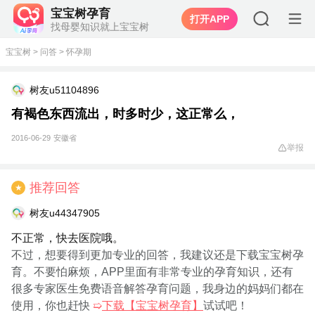
宝宝树孕育
打开APP
找母婴知识就上宝宝树
宝宝树
>
问答
>
怀孕期
树友u51104896
有褐色东西流出，时多时少，这正常么，
2016-06-29
安徽省
举报
推荐回答
★
树友u44347905
不正常，快去医院哦。
不过，想要得到更加专业的回答，我建议还是下载宝宝树孕
育。不要怕麻烦，APP里面有非常专业的孕育知识，还有
很多专家医生免费语音解答孕育问题，我身边的妈妈们都在
使用，你也赶快
➯
下载【宝宝树孕育】
试试吧！