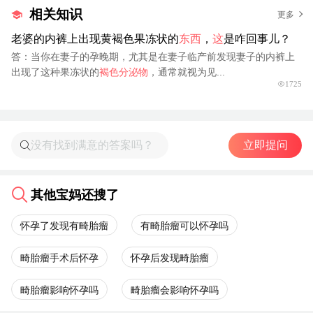
相关知识
更多
老婆的内裤上出现黄褐色果冻状的
东西
，
这
是咋回事儿？
答：当你在妻子的孕晚期，尤其是在妻子临产前发现妻子的内裤上
出现了这种果冻状的
褐色分泌物
，通常就视为见...
1725
立即提问
其他宝妈还搜了
怀孕了发现有畸胎瘤
有畸胎瘤可以怀孕吗
畸胎瘤手术后怀孕
怀孕后发现畸胎瘤
畸胎瘤影响怀孕吗
畸胎瘤会影响怀孕吗