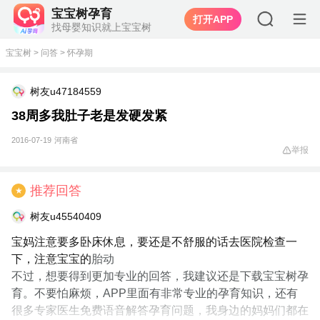
宝宝树孕育
打开APP
找母婴知识就上宝宝树
宝宝树
>
问答
>
怀孕期
树友u47184559
38周多我肚子老是发硬发紧
2016-07-19
河南省
举报
推荐回答
★
树友u45540409
宝妈注意要多卧床休息，要还是不舒服的话去医院检查一
下，注意宝宝的
胎动
不过，想要得到更加专业的回答，我建议还是下载宝宝树孕
育。不要怕麻烦，APP里面有非常专业的孕育知识，还有
很多专家医生免费语音解答孕育问题，我身边的妈妈们都在