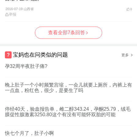
2016-07-19 山西省
0
举报
查看全部7条回答
宝妈也在问类似的问题
更多
孕32周半夜肚子痛?
晚上肚子一个小时频繁宫缩，一会儿就要上厕所，内裤上有
一点血，粉红色，很少，是要生了吗
停经40天，验血报告单，雌二醇343.24，孕酮25.79，绒毛
膜促性腺激素3250.80这个有没有可能怀双胎的可能
快七个月了，肚子小啊