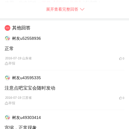
使用，你也赶快
➯
下载【宝宝树孕育】
试试吧！
展开查看完整回答
2016-07-19
河南省
举报
其他回答
树友u52558936
正常
2016-07-19 山东省
0
举报
树友u43595335
注意点吧宝宝会随时发动
2016-07-19 江苏省
0
举报
树友u49303414
宫缩，正常现象