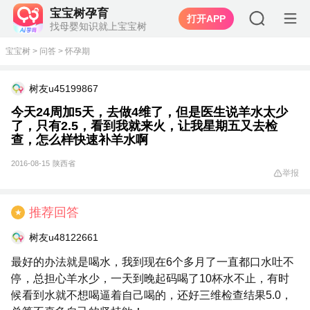
宝宝树孕育
打开APP
找母婴知识就上宝宝树
宝宝树
>
问答
>
怀孕期
树友u45199867
今天24周加5天，去做4维了，但是医生说羊水太少
了，只有2.5，看到我就来火，让我星期五又去检
查，怎么样快速补羊水啊
2016-08-15
陕西省
举报
推荐回答
★
树友u48122661
最好的办法就是喝水，我到现在6个多月了一直都口水吐不
停，总担心羊水少，一天到晚起码喝了10杯水不止，有时
候看到水就不想喝逼着自己喝的，还好三维检查结果5.0，