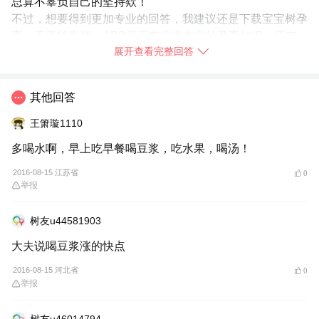
总算不辜负自己的坚持欸！
不过，想要得到更加专业的回答，我建议还是下载宝宝树孕
育。不要怕麻烦，APP里面有非常专业的孕育知识，还有
展开查看完整回答
很多专家医生免费语音解答孕育问题，我身边的妈妈们都在
使用，你也赶快
➯
下载【宝宝树孕育】
试试吧！
2016-08-15
浙江省
其他回答
举报
王箫璇1110
多喝水啊，早上吃早餐喝豆浆，吃水果，喝汤！
2016-08-15 江苏省
0
举报
树友u44581903
大夫说喝豆浆涨的快点
2016-08-15 河北省
0
举报
树友u46014794