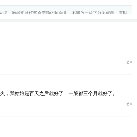
大哭，抱起来就好些会安静的睡会儿，不能放一放下就哭就醒，有时
举报
0
火，我姑娘是百天之后就好了，一般都三个月就好了。
0