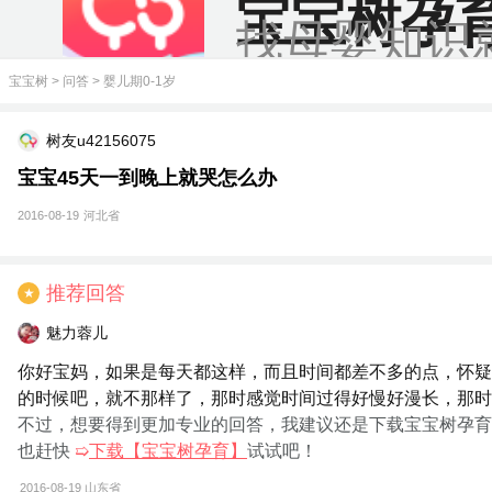
宝宝树孕
找母婴知识
宝宝树
>
问答
>
婴儿期0-1岁
树友u42156075
宝宝45天一到晚上就哭怎么办
2016-08-19
河北省
推荐回答
★
魅力蓉儿
你好宝妈，如果是每天都这样，而且时间都差不多的点，怀疑
的时候吧，就不那样了，那时感觉时间过得好慢好漫长，那时
不过，想要得到更加专业的回答，我建议还是下载宝宝树孕育
也赶快
➯
下载【宝宝树孕育】
试试吧！
2016-08-19
山东省