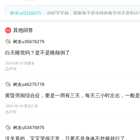
树友u42156075：
你好宝宝妈，我家孩子是这样的每天也不是到点
候抱着也大哭，这种情况有啥建议吗？跟您家宝宝那会儿相似吗？
其他回答
树友u35676279
白天睡觉吗？是不是睡颠倒了
2016-08-19 安徽省
举报
树友u46275778
黄昏哭闹综合征，要是一周有三天，每天三小时左右，一般是
2016-08-19 黑龙江省
举报
树友u53476975
没关系的，宝宝哭很正常，只要不是身体不舒服就行了