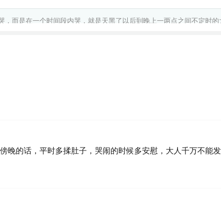
哭，而是在一个时间段内哭，就是天黑了以后到晚上一两点之间不定时的
我老看晚上说肠绞痛自己也判断不好
傍晚的话，平时多揉肚子，哭闹的时候多安慰，大人千万不能发