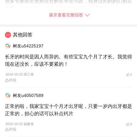
很多专家医生免费语音解答孕育问题，我身边的妈妈们都在
使用，你也赶快
➯
下载【宝宝树孕育】
试试吧！
展开查看完整回答
2016-10-22
中国香港
举报
其他回答
树友u54225197
长牙的时间是因人而异的。有些宝宝九个月了才长。我觉得
现在还没长，应该不要紧的！
2016-10-22 浙江省
0
举报
树友u40507589
正常的啦，我家宝宝十个月才出牙呢，只要一岁内出牙都是
正常的，担心的话可以补点钙片
2016-10-22 福建省
0
举报