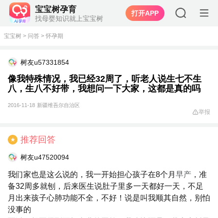
宝宝树孕育
打开APP
找母婴知识就上宝宝树
宝宝树
>
问答
>
怀孕期
树友u57331854
像我特殊情况，我已经32周了，听老人说生七不生
八，生八不好带，我想问一下大家，这都是真的吗
2016-11-18
新疆维吾尔自治区
举报
推荐回答
★
树友u47520094
我们家也是这么说的，我一开始担心孩子在8个月
早产
，准
备32周多就刨，后来医生说肚子里多一天都好一天，不足
月出来孩子心肺功能不全，不好！说是叫我顺其自然，别怕
没事的