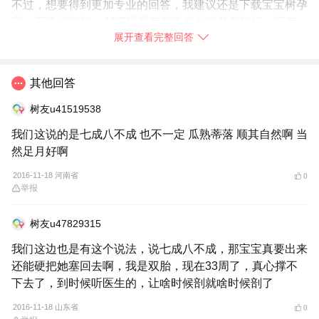
不过，想要得到更加专业的回答，我建议还是下载宝宝树孕
育。不要怕麻烦，APP里面有非常专业的孕育知识，还有
展开查看完整回答
很多专家医生免费语音解答孕育问题，我身边的妈妈们都在
使用，你也赶快
➯
下载【宝宝树孕育】
试试吧！
2016-11-18
江苏省
其他回答
举报
树友u41519538
我们这说的是七成八不成 也不一定 瓜熟蒂落 顺其自然啊 当
然足月好啊
2016-11-18 河南省
0
举报
树友u47829315
我们这边也是有这个说法，说七成八不成，那宝宝真要出来
还能硬把她塞回去啊，我是双胎，现在33周了，真心撑不
下去了，到时候听医生的，让啥时候剖就啥时候剖了
2016-11-18 山东省
0