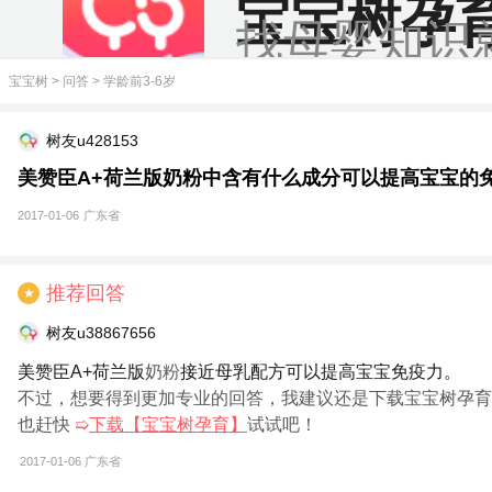
宝宝树孕
找母婴知识
宝宝树
>
问答
>
学龄前3-6岁
树友u428153
美赞臣A+荷兰版奶粉中含有什么成分可以提高宝宝的
2017-01-06
广东省
推荐回答
★
树友u38867656
美赞臣A+荷兰版
奶粉
接近母乳配方可以提高宝宝免疫力。
不过，想要得到更加专业的回答，我建议还是下载宝宝树孕育
也赶快
➯
下载【宝宝树孕育】
试试吧！
2017-01-06
广东省