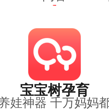
宝宝树孕育
养娃神器 千万妈妈