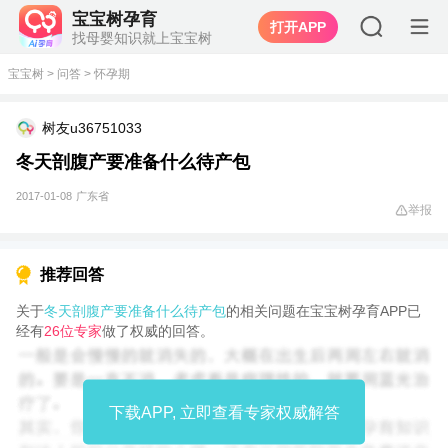
宝宝树孕育
打开APP
找母婴知识就上宝宝树
宝宝树
>
问答
>
怀孕期
树友u36751033
冬天剖腹产要准备什么待产包
2017-01-08
广东省
举报
推荐回答
关于
冬天剖腹产要准备什么待产包
的相关问题在宝宝树孕育APP已
经有
26位专家
做了权威的回答。
下载APP, 立即查看专家权威解答