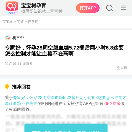
宝宝树孕育
打开APP
找母婴知识就上宝宝树
宝宝树
>
问答
>
怀孕期
树*****
专家好，怀孕28周空腹血糖5.72餐后两小时6.8这要
怎么控制才能让血糖不在高啊
2017-01-11
湖南省
举报
推荐回答
关于
专家好，怀孕28周空腹血糖5.72餐后两小时6.8这要怎么控制才
能让血糖不在高啊
的相关问题在宝宝树孕育APP已经有
26位专家
做
了权威的回答。