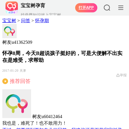
宝宝树孕育
打开APP
找母婴知识就上宝宝树
宝宝树
>
问答
>
怀孕期
树友u41362509
怀孕8周，今天B超说孩子挺好的，可是大便解不出实
在是难受，求帮助
2017-01-20
天津
举报
推荐回答
★
树友u60412464
我也是，难死了！也不敢用力！