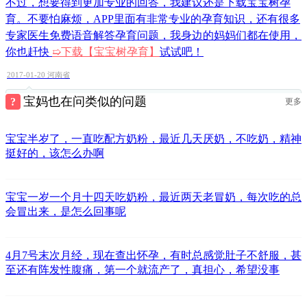
不过，想要得到更加专业的回答，我建议还是下载宝宝树孕
育。不要怕麻烦，APP里面有非常专业的孕育知识，还有很多
专家医生免费语音解答孕育问题，我身边的妈妈们都在使用，
你也赶快
➯
下载【宝宝树孕育】
试试吧！
2017-01-20
河南省
宝妈也在问类似的问题
更多
树友u41362509：
怎么办呀？你是没有办法了，憋的实在是不舒
服啊
宝宝半岁了，一直吃配方奶粉，最近几天厌奶，不吃奶，精神
挺好的，该怎么办啊
举报
宝宝一岁一个月十四天吃奶粉，最近两天老冒奶，每次吃的总
会冒出来，是怎么回事呢
4月7号末次月经，现在查出怀孕，有时总感觉肚子不舒服，甚
至还有阵发性腹痛，第一个就流产了，真担心，希望没事