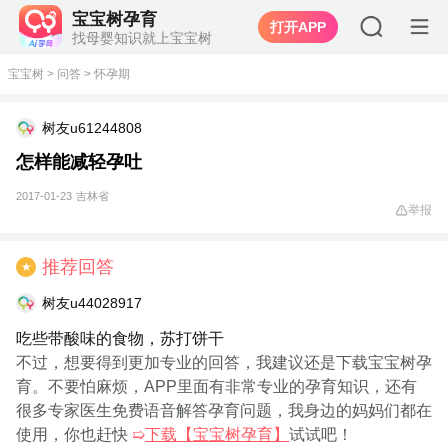
宝宝树孕育
打开APP
找母婴知识就上宝宝树
宝宝树
>
问答
>
怀孕期
树友u61244808
怎样能减轻孕吐
2017-01-23
吉林省
举报
推荐回答
★
树友u44028917
吃些带酸味的食物，苏打饼干
不过，想要得到更加专业的回答，我建议还是下载宝宝树孕
育。不要怕麻烦，APP里面有非常专业的孕育知识，还有
很多专家医生免费语音解答孕育问题，我身边的妈妈们都在
使用，你也赶快
➯
下载【宝宝树孕育】
试试吧！