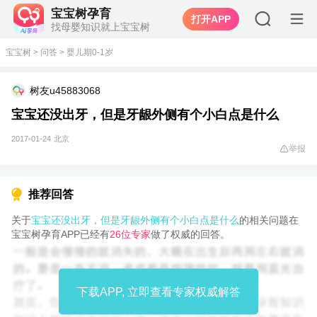
宝宝树孕育
打开APP
找母婴知识就上宝宝树
宝宝树
>
问答
>
婴儿期0-1岁
树友u45883068
宝宝还没出牙，但是牙龈外侧有个小白点是什么
2017-01-24
北京
举报
推荐回答
关于
宝宝还没出牙，但是牙龈外侧有个小白点是什么
的相关问题在
宝宝树孕育APP已经有
26位专家
做了权威的回答。
下载APP, 立即查看专家权威解答