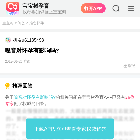
宝宝树孕育
打开APP
找母婴知识就上宝宝树
宝宝树
>
问答
>
准备怀孕
树友u61135498
噪音对怀孕有影响吗?
2017-01-26
广西
举报
推荐回答
关于
噪音对怀孕有影响吗?
的相关问题在宝宝树孕育APP已经有
26位
专家
做了权威的回答。
下载APP, 立即查看专家权威解答