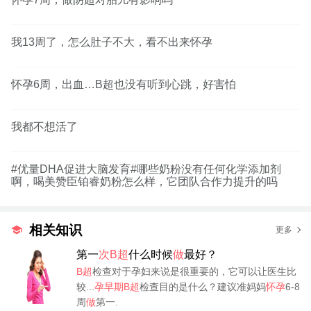
我13周了，怎么肚子不大，看不出来怀孕
怀孕6周，出血…B超也没有听到心跳，好害怕
我都不想活了
#优量DHA促进大脑发育#哪些奶粉没有任何化学添加剂
啊，喝美赞臣铂睿奶粉怎么样，它团队合作力提升的吗
相关知识
更多
第一
次B超
什么时候
做
最好？
B超
检查对于孕妇来说是很重要的，它可以让医生比
较...
孕早期B超
检查目的是什么？建议准妈妈
怀孕
6-8
周
做
第一.