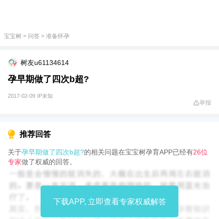
宝宝树
>
问答
>
准备怀孕
树友u61134614
孕早期做了四次b超?
2017-02-09
IP未知
举报
推荐回答
关于
孕早期做了四次b超?
的相关问题在宝宝树孕育APP已经有
26位
专家
做了权威的回答。
下载APP, 立即查看专家权威解答