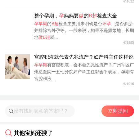
1622
整个孕期，
孕
妈妈要
做
的
B超
检查大全
孕早期
的
B超
检查主要用来明确是否
怀孕
、是否多胎
并排除宫外孕等。一般来说，如果不是频繁地、长期
地
做B超
就...
1895
宫腔积液就代表先兆流产？妇产科主任这样说
孕早期
有宫腔积液，会不会先兆性流产？广州军区广
州总医院一五七分院妇产科主任郭会平表示，孕期有
宫腔积液...
1916
立即提问
其他宝妈还搜了