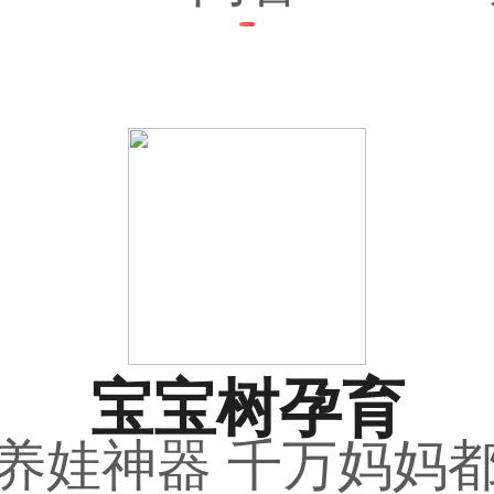
宝宝树孕育
养娃神器 千万妈妈