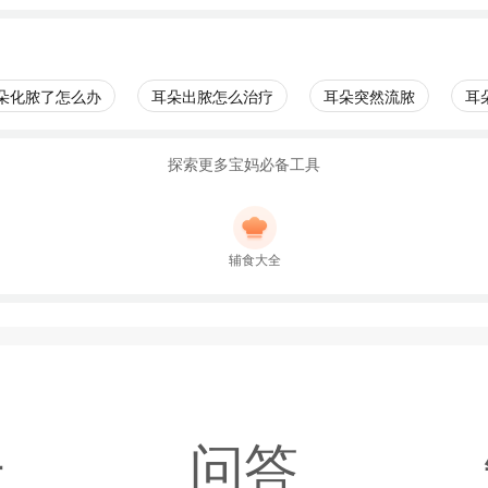
朵化脓了怎么办
耳朵出脓怎么治疗
耳朵突然流脓
耳
探索更多宝妈必备工具
辅食大全
子
问答