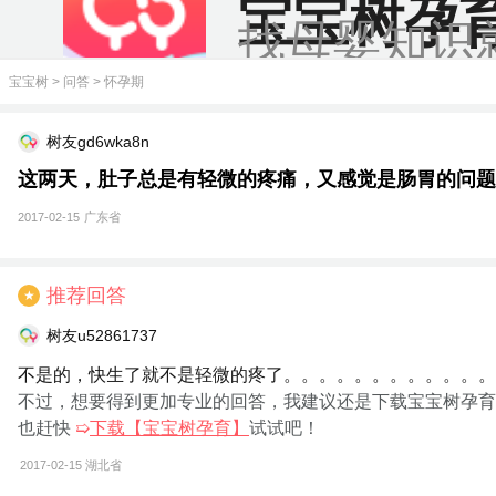
宝宝树孕
找母婴知识
宝宝树
>
问答
>
怀孕期
树友gd6wka8n
这两天，肚子总是有轻微的疼痛，又感觉是肠胃的问题
2017-02-15
广东省
推荐回答
★
树友u52861737
不是的，快生了就不是轻微的疼了。。。。。。。。。。。。
不过，想要得到更加专业的回答，我建议还是下载宝宝树孕育
也赶快
➯
下载【宝宝树孕育】
试试吧！
2017-02-15
湖北省