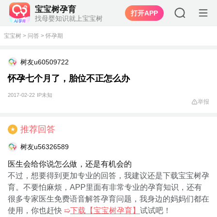
宝宝树孕育
打开APP
找母婴知识就上宝宝树
宝宝树
>
问答
>
怀孕期
树友u60509722
怀孕七个月了，胎位不正怎么办
2017-02-22
IP未知
举报
推荐回答
★
树友u56326589
医生会给你说怎么做，还是有机会的
不过，想要得到更加专业的回答，我建议还是下载宝宝树孕
育。不要怕麻烦，APP里面有非常专业的孕育知识，还有
很多专家医生免费语音解答孕育问题，我身边的妈妈们都在
使用，你也赶快
➯
下载【宝宝树孕育】
试试吧！